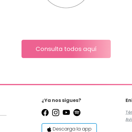
Consulta todos aquí
¿Ya nos sigues?
En
Te
Avi
Descarga la app