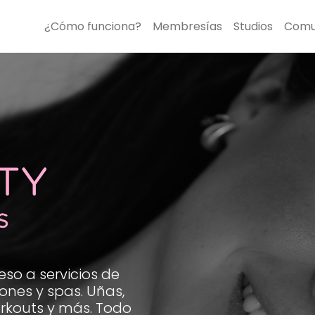
¿Cómo funciona?
Membresías
Studios
Comu
so a servicios de
lones y spas. Uñas,
orkouts y más. Todo