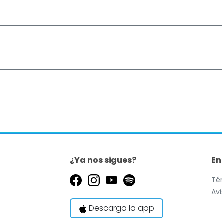
¿Ya nos sigues?
En
Te
Avi
Descarga la app