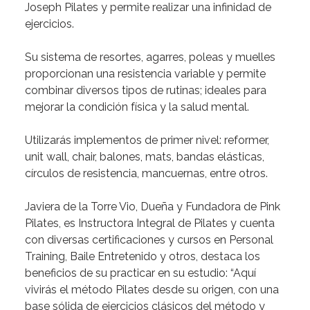
Joseph
Pilates
y
permite
realizar
una
infinidad
de
ejercicios.
Su
sistema
de
resortes,
agarres,
poleas
y
muelles
proporcionan
una
resistencia
variable
y
permite
combinar
diversos
tipos
de
rutinas;
ideales
para
mejorar
la
condición
física
y
la
salud
mental.
Utilizarás
implementos
de
primer
nivel:
reformer,
unit
wall,
chair,
balones,
mats,
bandas
elásticas,
círculos
de
resistencia,
mancuernas,
entre
otros.
Javiera
de
la
Torre
Vio,
Dueña
y
Fundadora
de
Pink
Pilates,
es
Instructora
Integral
de
Pilates
y
cuenta
con
diversas
certificaciones
y
cursos
en
Personal
Training,
Baile
Entretenido
y
otros,
destaca
los
beneficios
de
su
practicar
en
su
estudio:
“Aquí
vivirás
el
método
Pilates
desde
su
origen,
con
una
base
sólida
de
ejercicios
clásicos
del
método
y