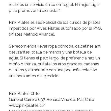
recibirás
un
servicio
único
e
integral.
El
mejor
lugar
para
promover
tu
bienestar”.
Pink
Pilates
es
sede
oficial
de
los
cursos
de
pilates
impartidos
por
Alves
Pilates
autorizado
por
la
PMA
(Pilates
Method
Alliance).
Se
recomienda
llevar
ropa
cómoda,
calcetines
anti
deslizantes,
toalla
de
manos
y
una
botella
de
agua.
Si
tienes
el
pelo
largo,
de
preferencia
haz
un
moño
o
trenza,
quítate
los
aros
grandes,
cadenas
o
anillos
y
aliméntate
con
una
pequeña
colación
una
hora
antes
del
ejercicio.
Pink
Pilates
Chile
General
Carrera
637,
Reñaca
Viña
del
Mar,
Chile
www.pinkpilates.cl/