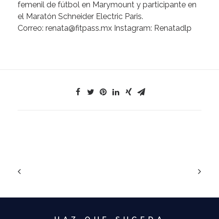
femenil
de
fútbol
en
Marymount
y
participante
en
el
Maratón
Schneider
Electric
Paris.
Correo:
renata@fitpass.mx
Instagram:
Renatadlp