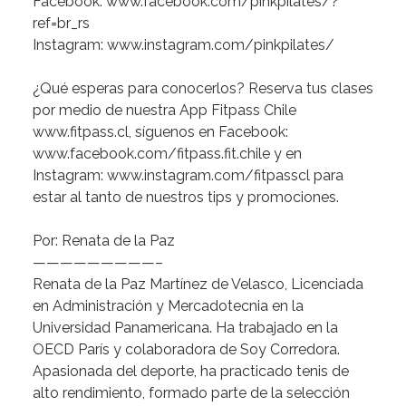
Facebook:
www.facebook.com/pinkpilates/?
ref=br_rs
Instagram:
www.instagram.com/pinkpilates/
¿Qué
esperas
para
conocerlos?
Reserva
tus
clases
por
medio
de
nuestra
App
Fitpass
Chile
www.fitpass.cl
,
síguenos
en
Facebook:
www.facebook.com/fitpass.fit.chile
y
en
Instagram:
www.instagram.com/fitpasscl
para
estar
al
tanto
de
nuestros
tips
y
promociones.
Por:
Renata
de
la
Paz
—————————–
Renata
de
la
Paz
Martínez
de
Velasco
,
Licenciada
en
Administración
y
Mercadotecnia
en
la
Universidad
Panamericana.
Ha
trabajado
en
la
OECD
París
y
colaboradora
de
Soy
Corredora.
Apasionada
del
deporte,
ha
practicado
tenis
de
alto
rendimiento,
formado
parte
de
la
selección