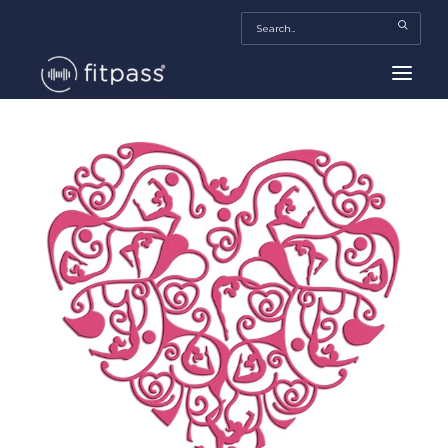
HOME
MEXICO
BEAUTY
FITPASS TV
FITBIZ
TRENDS
MORE…