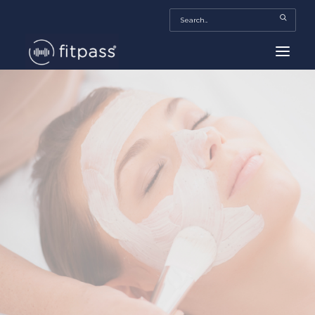
HOME
MEXICO
BEAUTY
FITPASS TV
FITBIZ
TRENDS
MORE…