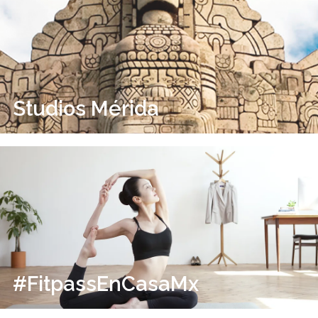
Studios Mérida
#FitpassEnCasaMx