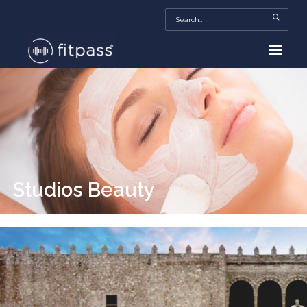
HOME
MEXICO
BEAUTY
FITPASS TV
Studios Beauty
FITBIZ
TRENDS
MORE…