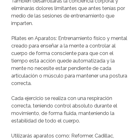
También
desarrollarás
la
conciencia
corporal
y
eliminarás
dolores
limitantes
que
antes
tenías
por
medio
de
las
sesiones
de
entrenamiento
que
imparten.
Pilates
en
Aparatos:
Entrenamiento
físico
y
mental
creado
para
enseñar
a
la
mente
a
controlar
al
cuerpo
de
forma
consciente
para
que
con
el
tiempo
esta
acción
quede
automatizada
y
la
mente
no
necesite
estar
pendiente
de
cada
articulación
o
músculo
para
mantener
una
postura
correcta.
Cada
ejercicio
se
realiza
con
una
respiración
correcta
,
teniendo
control
absoluto
durante
el
movimiento,
de
forma
fluida,
manteniendo
la
estabilidad
de
todo
el
cuerpo.
Utilizarás
aparatos
como:
Reformer,
Cadillac,