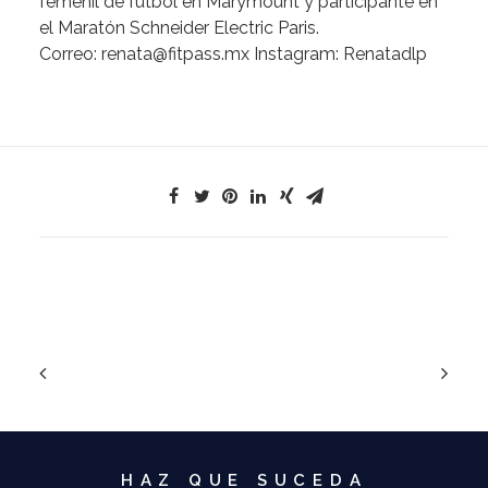
femenil
de
fútbol
en
Marymount
y
participante
en
el
Maratón
Schneider
Electric
Paris.
Correo:
renata@fitpass.mx
Instagram:
Renatadlp
HAZ QUE SUCEDA