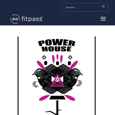
HOME
MEXICO
BEAUTY
FITPASS TV
FITBIZ
TRENDS
MORE…