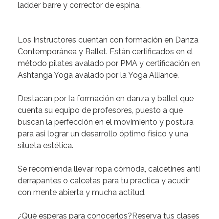
ladder
barre
y
corrector
de
espina.
Los
Instructores
cuentan
con
formación
en
Danza
Contemporánea
y
Ballet.
Están
certificados
en
el
método
pilates
avalado
por
PMA
y
certificación
en
Ashtanga
Yoga
avalado
por
la
Yoga
Alliance.
Destacan
por
la
formación
en
danza
y
ballet
que
cuenta
su
equipo
de
profesores,
puesto
a
que
buscan
la
perfección
en
el
movimiento
y
postura
para
asi
lograr
un
desarrollo
óptimo
físico
y
una
silueta
estética.
Se
recomienda
llevar
ropa
cómoda,
calcetines
anti
derrapantes
o
calcetas
para
tu
practica
y
acudir
con
mente
abierta
y
mucha
actitud.
¿Qué
esperas
para
conocerlos?
Reserva
tus
clases