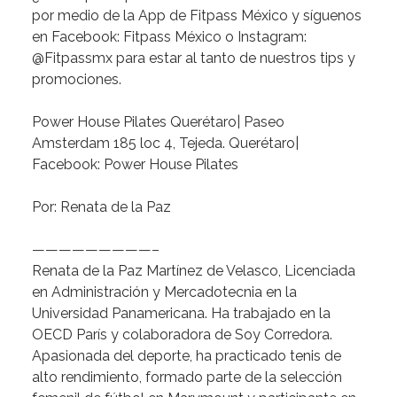
por
medio
de
la
App
de
Fitpass
México
y
síguenos
en
Facebook:
Fitpass
México
o
Instagram:
@Fitpassmx
para
estar
al
tanto
de
nuestros
tips
y
promociones.
Power
House
Pilates
Querétaro|
Paseo
Amsterdam
185
loc
4,
Tejeda.
Querétaro|
Facebook:
Power
House
Pilates
Por:
Renata
de
la
Paz
—————————–
Renata
de
la
Paz
Martínez
de
Velasco
,
Licenciada
en
Administración
y
Mercadotecnia
en
la
Universidad
Panamericana.
Ha
trabajado
en
la
OECD
París
y
colaboradora
de
Soy
Corredora.
Apasionada
del
deporte,
ha
practicado
tenis
de
alto
rendimiento,
formado
parte
de
la
selección