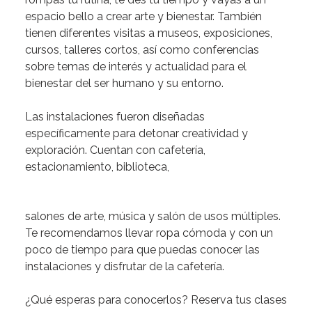
espacio
bello
a
crear
arte
y
bienestar.
También
tienen
diferentes
visitas
a
museos,
exposiciones,
cursos,
talleres
cortos,
así
como
conferencias
sobre
temas
de
interés
y
actualidad
para
el
bienestar
del
ser
humano
y
su
entorno.
Las
instalaciones
fueron
diseñadas
específicamente
para
detonar
creatividad
y
exploración.
Cuentan
con
cafetería,
estacionamiento,
biblioteca,
salones
de
arte,
música
y
salón
de
usos
múltiples.
Te
recomendamos
llevar
ropa
cómoda
y
con
un
poco
de
tiempo
para
que
puedas
conocer
las
instalaciones
y
disfrutar
de
la
cafetería.
¿Qué
esperas
para
conocerlos?
Reserva
tus
clases