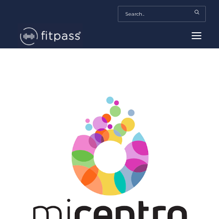
HOME
MEXICO
BEAUTY
FITPASS TV
FITBIZ
TRENDS
MORE…