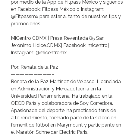
por
medio
de
la
App
de
Fitpass
México
y
síguenos
en
Facebook:
Fitpass
México
o
Instagram:
@Fitpassmx
para
estar
al
tanto
de
nuestros
tips
y
promociones.
MiCentro
CDMX
|
Presa
Reventada
85
San
Jerónimo
Lidice.CDMX|
Facebook:
micentro|
Instagram:
@micentromx
Por:
Renata
de
la
Paz
—————————–
Renata
de
la
Paz
Martínez
de
Velasco
,
Licenciada
en
Administración
y
Mercadotecnia
en
la
Universidad
Panamericana.
Ha
trabajado
en
la
OECD
París
y
colaboradora
de
Soy
Corredora.
Apasionada
del
deporte,
ha
practicado
tenis
de
alto
rendimiento,
formado
parte
de
la
selección
femenil
de
fútbol
en
Marymount
y
participante
en
el
Maratón
Schneider
Electric
Paris.