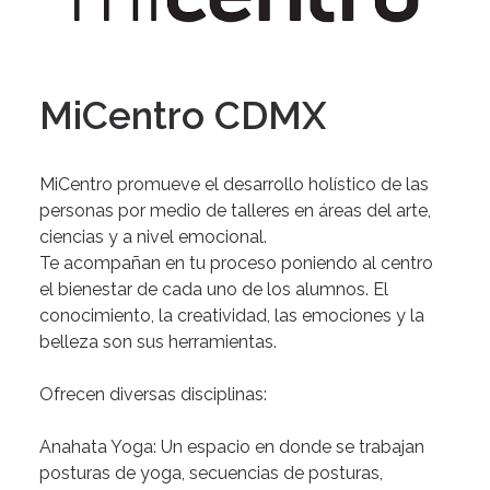
MiCentro CDMX
MiCentro
promueve
el
desarrollo
holístico
de
las
personas
por
medio
de
talleres
en
áreas
del
arte,
ciencias
y
a
nivel
emocional.
Te
acompañan
en
tu
proceso
poniendo
al
centro
el
bienestar
de
cada
uno
de
los
alumnos
.
El
conocimiento,
la
creatividad,
las
emociones
y
la
belleza
son
sus
herramientas.
Ofrecen
diversas
disciplinas:
Anahata
Yoga:
Un
espacio
en
donde
se
trabajan
posturas
de
yoga,
secuencias
de
posturas,