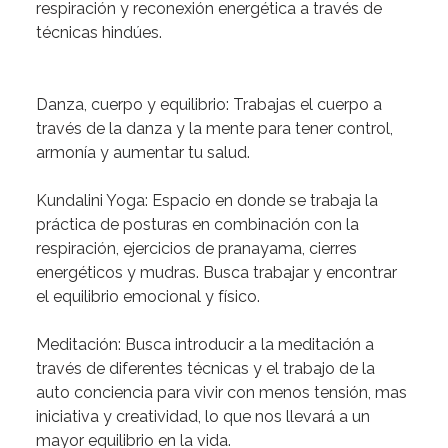
respiración
y
reconexión
energética
a
través
de
técnicas
hindúes.
Danza,
cuerpo
y
equilibrio:
Trabajas
el
cuerpo
a
través
de
la
danza
y
la
mente
para
tener
control,
armonía
y
aumentar
tu
salud.
Kundalini
Yoga:
Espacio
en
donde
se
trabaja
la
práctica
de
posturas
en
combinación
con
la
respiración,
ejercicios
de
pranayama,
cierres
energéticos
y
mudras.
Busca
trabajar
y
encontrar
el
equilibrio
emocional
y
físico.
Meditación:
Busca
introducir
a
la
meditación
a
través
de
diferentes
técnicas
y
el
trabajo
de
la
auto
conciencia
para
vivir
con
menos
tensión,
mas
iniciativa
y
creatividad,
lo
que
nos
llevará
a
un
mayor
equilibrio
en
la
vida.