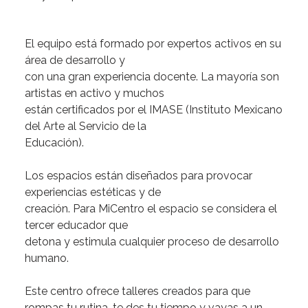
El
equipo
está
formado
por
expertos
activos
en
su
área
de
desarrollo
y
con
una
gran
experiencia
docente.
La
mayoría
son
artistas
en
activo
y
muchos
están
certificados
por
el
IMASE
(Instituto
Mexicano
del
Arte
al
Servicio
de
la
Educación).
Los
espacios
están
diseñados
para
provocar
experiencias
estéticas
y
de
creación.
Para
MiCentro
el
espacio
se
considera
el
tercer
educador
que
detona
y
estimula
cualquier
proceso
de
desarrollo
humano.
Este
centro
ofrece
talleres
creados
para
que
rompas
tu
rutina
,
te
des
tu
tiempo
y
vayas
a
un