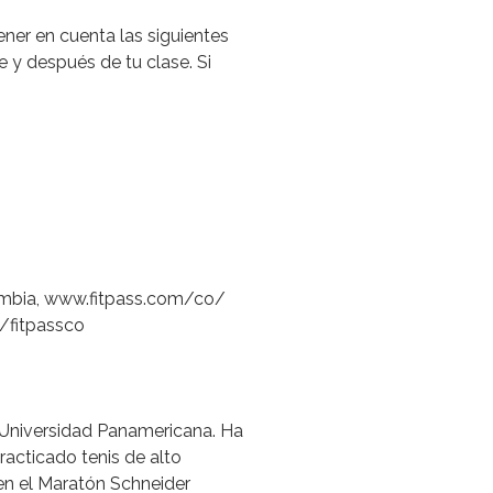
ener
en
cuenta
las
siguientes
e
y
después
de
tu
clase.
Si
mbia,
www.fitpass.com/co/
/fitpassco
Universidad
Panamericana.
Ha
racticado
tenis
de
alto
en
el
Maratón
Schneider