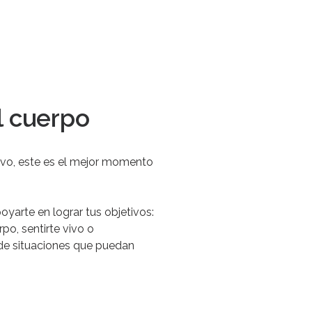
l cuerpo
evo
,
este
es
el
mejor
momento
oyarte
en
lograr
tus
objetivos:
rpo,
sentirte
vivo
o
de
situaciones
que
puedan