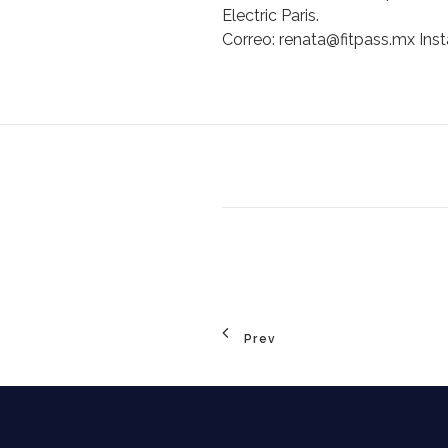
Electric
Paris.
Correo:
renata@fitpass.mx
Ins
Prev