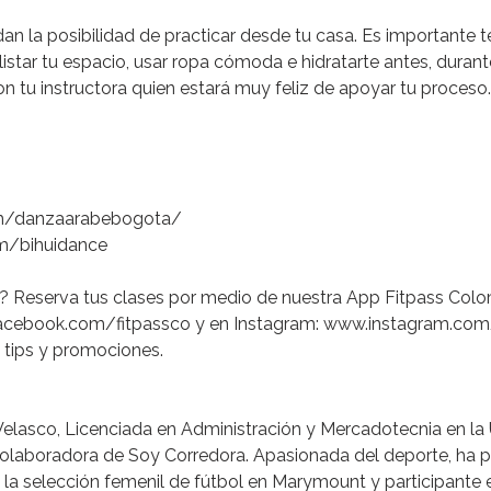
dan
la
posibilidad
de
practicar
desde
tu
casa.
Es
importante
t
listar
tu
espacio,
usar
ropa
cómoda
e
hidratarte
antes,
durant
on
tu
instructora
quien
estará
muy
feliz
de
apoyar
tu
proceso.
m/danzaarabebogota/
m/bihuidance
?
Reserva
tus
clases
por
medio
de
nuestra
App
Fitpass
Colo
cebook.com/fitpassco
y
en
Instagram:
www.instagram.com
tips
y
promociones.
Velasco
,
Licenciada
en
Administración
y
Mercadotecnia
en
la
olaboradora
de
Soy
Corredora.
Apasionada
del
deporte,
ha
p
la
selección
femenil
de
fútbol
en
Marymount
y
participante