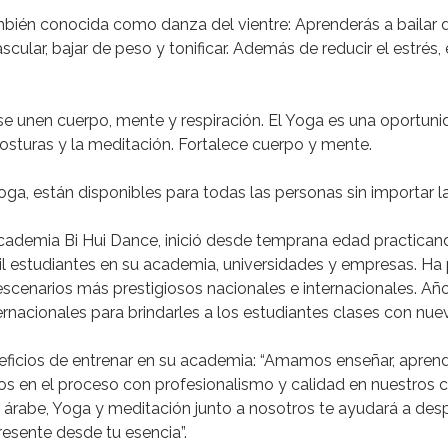
mbién
conocida
como
danza
del
vientre:
Aprenderás
a
bailar
scular,
bajar
de
peso
y
tonificar.
Además
de
reducir
el
estrés,
se
unen
cuerpo,
mente
y
respiración.
El
Yoga
es
una
oportuni
osturas
y
la
meditación.
Fortalece
cuerpo
y
mente.
oga,
están
d
isponibles
para
todas
las
personas
sin
importar
l
cademia
Bi
Hui
Dance,
inició
desde
temprana
edad
practican
l
estudiantes
en
su
academia,
universidades
y
empresas.
Ha
escenarios
más
prestigiosos
nacionales
e
internacionales.
Añ
ernacionales
para
brindarles
a
los
estudiantes
clases
con
nue
ficios
de
entrenar
en
su
academia:
“Amamos
enseñar,
apren
os
en
el
proceso
con
profesionalismo
y
calidad
en
nuestros
c
árabe,
Yoga
y
meditación
junto
a
nosotros
te
ayudará
a
desp
resente
desde
tu
esencia”.