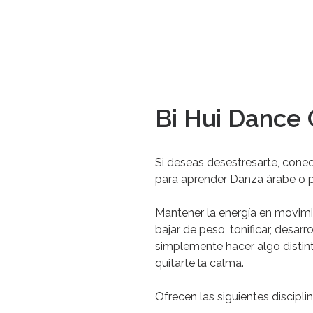
Bi Hui Dance 
Si
deseas
desestresarte,
conec
para
aprender
Danza
árabe
o
Mantener
la
energía
en
movimi
bajar
de
peso,
tonificar,
desarro
simplemente
hacer
algo
distin
quitarte
la
calma.
Ofrecen
las
siguientes
discipli