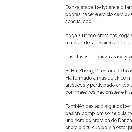
Danza
árabe,
bellydance
o
ta
podrás
hacer
ejercicio
cardiova
sensualidad.
Yoga:
Cuando
practicas
Yoga
a
través
de
la
respiración,
las
p
Las
clases
de
danza
árabe
y
y
Bi
Hui
Kheng,
Directora
de
la
a
Ha
formado
a
más
de
cinco
mi
artísticos
y
participado
en
los
con
maestros
nacionales
e
int
También
destacó
algunos
bene
pasión,
compromiso,
te
guiam
una
hora
de
práctica
de
Danza
energía
a
tu
cuerpo
y
a
estar
p