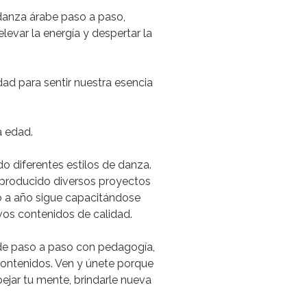
danza
árabe
paso
a
paso,
elevar
la
energía
y
despertar
la
dad
para
sentir
nuestra
esencia
a
edad.
do
diferentes
estilos
de
danza.
producido
diversos
proyectos
o
a
año
sigue
capacitándose
vos
contenidos
de
calidad.
de
paso
a
paso
con
pedagogía,
ontenidos.
Ven
y
únete
porque
ejar
tu
mente,
brindarle
nueva