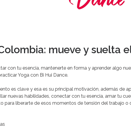
Colombia: mueve y suelta e
tar
con
tu
esencia,
mantenerte
en
forma
y
aprender
algo
nu
practicar
Yoga
con
Bi
Hui
Dance.
ento
es
clave
y
esa
es
su
principal
motivación
,
además
de
ap
llar
nuevas
habilidades,
conectar
con
tu
esencia,
amar
tu
cue
to
para
liberarte
de
esos
momentos
de
tensión
del
trabajo
o
nas