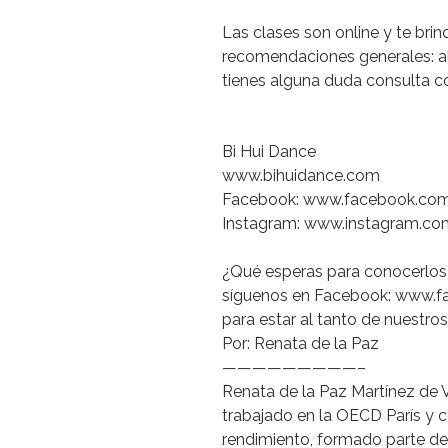
Las
clases
son
online
y
te
brin
recomendaciones
generales:
a
tienes
alguna
duda
consulta
c
Bi
Hui
Dance
www.bihuidance.com
Facebook:
www.facebook.co
Instagram:
www.instagram.co
¿Qué
esperas
para
conocerlos
síguenos
en
Facebook:
www.fa
para
estar
al
tanto
de
nuestros
Por:
Renata
de
la
Paz
—————————–
Renata
de
la
Paz
Martínez
de
trabajado
en
la
OECD
París
y
c
rendimiento,
formado
parte
de