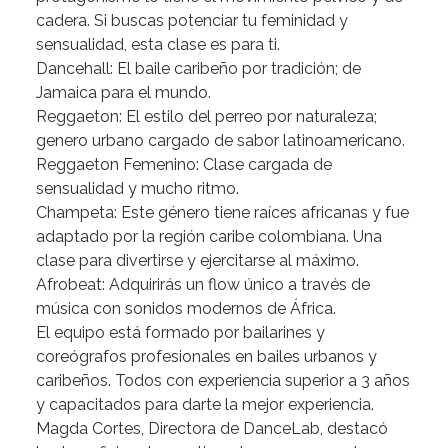
cadera.
Si
buscas
potenciar
tu
feminidad
y
sensualidad,
esta
clase
es
para
ti.
Dancehall:
El
baile
caribeño
por
tradición;
de
Jamaica
para
el
mundo.
Reggaeton:
El
estilo
del
perreo
por
naturaleza;
genero
urbano
cargado
de
sabor
latinoamericano.
Reggaeton
Femenino:
Clase
cargada
de
sensualidad
y
mucho
ritmo.
Champeta:
Este
género
tiene
raíces
africanas
y
fue
adaptado
por
la
región
caribe
colombiana.
Una
clase
para
divertirse
y
ejercitarse
al
máximo.
Afrobeat:
Adquirirás
un
flow
único
a
través
de
música
con
sonidos
modernos
de
África.
El
equipo
está
formado
por
bailarines
y
coreógrafos
profesionales
en
bailes
urbanos
y
caribeños.
Todos
con
experiencia
superior
a
3
años
y
capacitados
para
darte
la
mejor
experiencia.
Magda
Cortes,
Directora
de
DanceLab,
destacó