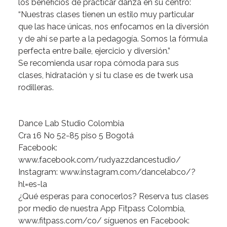
los
beneficios
de
practicar
danza
en
su
centro:
“Nuestras
clases
tienen
un
estilo
muy
particular
que
las
hace
únicas,
nos
enfocamos
en
la
diversión
y
de
ahí
se
parte
a
la
pedagogía.
Somos
la
fórmula
perfecta
entre
baile,
ejercicio
y
diversión.”
Se
recomienda
usar
ropa
cómoda
para
sus
clases,
hidratación
y
si
tu
clase
es
de
twerk
usa
rodilleras.
Dance
Lab
Studio
Colombia
Cra
16
No
52-85
piso
5
Bogotá
Facebook:
www.facebook.com/rudyazzdancestudio/
Instagram:
www.instagram.com/dancelabco/?
hl=es-la
¿Qué
esperas
para
conocerlos?
Reserva
tus
clases
por
medio
de
nuestra
App
Fitpass
Colombia,
www.fitpass.com/co/
síguenos
en
Facebook: