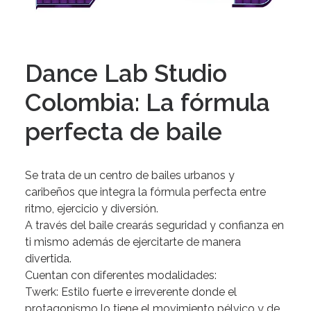
Dance Lab Studio
Colombia: La fórmula
perfecta de baile
Se
trata
de
un
centro
de
bailes
urbanos
y
caribeños
que
integra
la
fórmula
perfecta
entre
ritmo,
ejercicio
y
diversión.
A
través
del
baile
crearás
seguridad
y
confianza
en
ti
mismo
además
de
ejercitarte
de
manera
divertida.
Cuentan
con
diferentes
modalidades:
Twerk:
Estilo
fuerte
e
irreverente
donde
el
protagonismo
lo
tiene
el
movimiento
pélvico
y
de