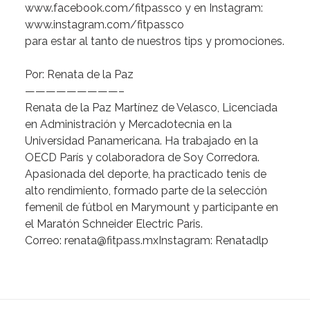
www.facebook.com/fitpassco
y
en
Instagram:
www.instagram.com/fitpassco
para
estar
al
tanto
de
nuestros
tips
y
promociones.
Por:
Renata
de
la
Paz
—————————–
Renata
de
la
Paz
Martínez
de
Velasco
,
Licenciada
en
Administración
y
Mercadotecnia
en
la
Universidad
Panamericana.
Ha
trabajado
en
la
OECD
París
y
colaboradora
de
Soy
Corredora.
Apasionada
del
deporte,
ha
practicado
tenis
de
alto
rendimiento,
formado
parte
de
la
selección
femenil
de
fútbol
en
Marymount
y
participante
en
el
Maratón
Schneider
Electric
Paris.
Correo:
renata@fitpass.mx
Instagram:
Renatadlp