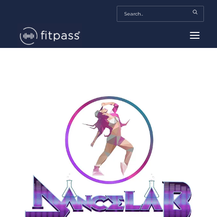
HOME
MEXICO
BEAUTY
FITPASS TV
FITBIZ
TRENDS
MORE…