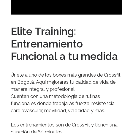
Elite Training:
Entrenamiento
Funcional a tu medida
Únete
a
uno
de
los
boxes
más
grandes
de
Crossfit
en
Bogotá.
Aquí
mejorarás
tu
calidad
de
vida
de
manera
integral
y
profesional.
Cuentan
con
una
metodología
de
rutinas
funcionales
donde
trabajarás
fuerza,
resistencia
cardiovascular,
movilidad,
velocidad
y
más.
Los
entrenamientos
son
de
CrossFit
y
tienen
una
duración
de
60
minutos.