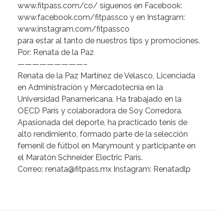
www.fitpass.com/co/
síguenos
en
Facebook:
www.facebook.com/fitpassco
y
en
Instagram:
www.instagram.com/fitpassco
para
estar
al
tanto
de
nuestros
tips
y
promociones.
Por:
Renata
de
la
Paz
—————————–
Renata
de
la
Paz
Martínez
de
Velasco
,
Licenciada
en
Administración
y
Mercadotecnia
en
la
Universidad
Panamericana.
Ha
trabajado
en
la
OECD
París
y
colaboradora
de
Soy
Corredora.
Apasionada
del
deporte,
ha
practicado
tenis
de
alto
rendimiento,
formado
parte
de
la
selección
femenil
de
fútbol
en
Marymount
y
participante
en
el
Maratón
Schneider
Electric
Paris.
Correo:
renata@fitpass.mx
Instagram:
Renatadlp