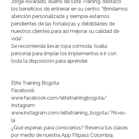
Jorge
Alvarado,
dueño
de
Elite
Training,
destacó
los
beneficios
de
entrenar
en
su
centro:
“Brindamos
atención
personalizada
y
siempre
estamos
pendientes
de
las
fortalezas
y
debilidades
de
nuestros
clientes
para
así
mejorar
su
calidad
de
vida”.
Se
recomienda
llevar
ropa
cómoda,
toalla
personal
para
limpiar
los
implementos
e
ir
con
toda
la
disposición
para
aprender.
Elite
Training
Bogota
Facebook:
www.facebook.com/elitetrainingbogota/
Instagram:
www.instagram.com/elitetraining_bogota/?hl=es-
la
¿Qué
esperas
para
conocerlos?
Reserva
tus
clases
por
medio
de
nuestra
App
Fitpass
Colombia,