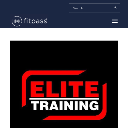
HOME
MEXICO
BEAUTY
FITPASS TV
FITBIZ
TRENDS
MORE…