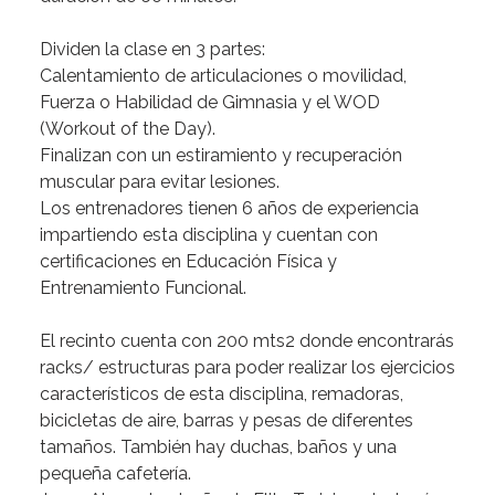
Dividen
la
clase
en
3
partes:
Calentamiento
de
articulaciones
o
movilidad,
Fuerza
o
Habilidad
de
Gimnasia
y
el
WOD
(Workout
of
the
Day).
Finalizan
con
un
estiramiento
y
recuperación
muscular
para
evitar
lesiones.
Los
entrenadores
tienen
6
años
de
experiencia
impartiendo
esta
disciplina
y
cuentan
con
certificaciones
en
Educación
Física
y
Entrenamiento
Funcional.
El
recinto
cuenta
con
200
mts2
donde
encontrarás
racks/
estructuras
para
poder
realizar
los
ejercicios
característicos
de
esta
disciplina,
remadoras,
bicicletas
de
aire,
barras
y
pesas
de
diferentes
tamaños.
También
hay
duchas,
baños
y
una
pequeña
cafetería.