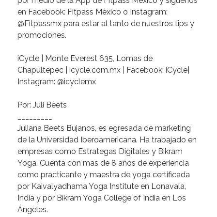
por medio de la App de Fitpass México y síguenos
en Facebook: Fitpass México o Instagram:
@Fitpassmx para estar al tanto de nuestros tips y
promociones.
iCycle
| Monte Everest 635, Lomas de
Chapultepec |
icycle.com.mx
| Facebook: iCycle|
Instagram: @icyclemx
Por: Juli Beets
_________
Juliana Beets Bujanos,
es egresada de marketing
de la Universidad Iberoamericana. Ha trabajado en
empresas como Estrategas Digitales y Bikram
Yoga. Cuenta con mas de 8 años de experiencia
como practicante y maestra de yoga certificada
por Kaivalyadhama Yoga Institute en Lonavala,
India y por Bikram Yoga College of India en Los
Ángeles.