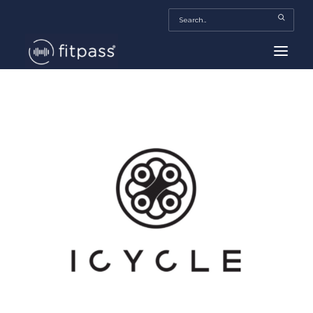
HOME
MEXICO
BEAUTY
FITPASS TV
FITBIZ
TRENDS
MORE…