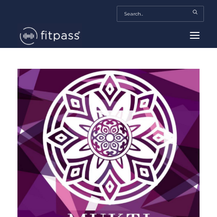
HOME
MEXICO
BEAUTY
FITPASS TV
FITBIZ
TRENDS
MORE…