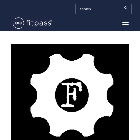
HOME
MEXICO
BEAUTY
FITPASS TV
FITBIZ
TRENDS
MORE…