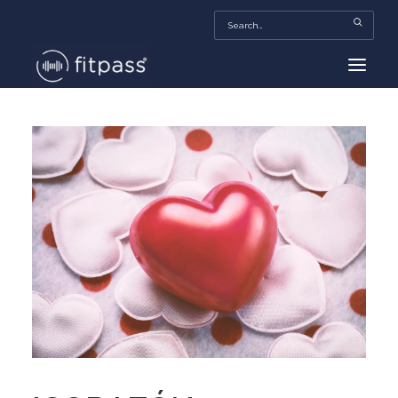
HOME
MEXICO
BEAUTY
FITPASS TV
FITBIZ
TRENDS
MORE…