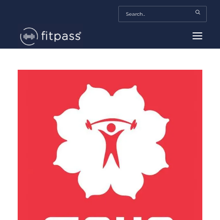
HOME
MEXICO
BEAUTY
FITPASS TV
FITBIZ
TRENDS
MORE…