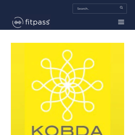
HOME
MEXICO
BEAUTY
FITPASS TV
FITBIZ
TRENDS
MORE…