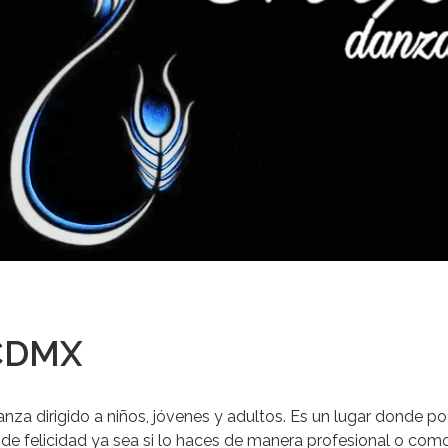
 CDMX
nza dirigido a niños, jóvenes y adultos.
Es un lugar donde podr
 de felicidad ya sea si lo haces de manera profesional o com