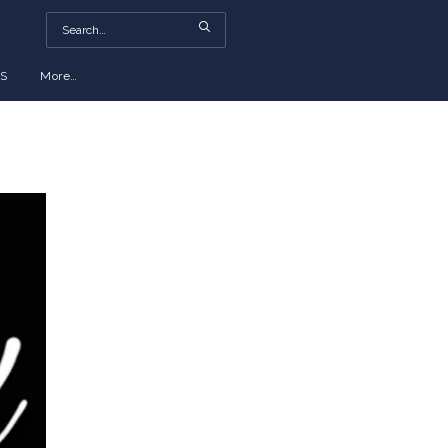
S
More…