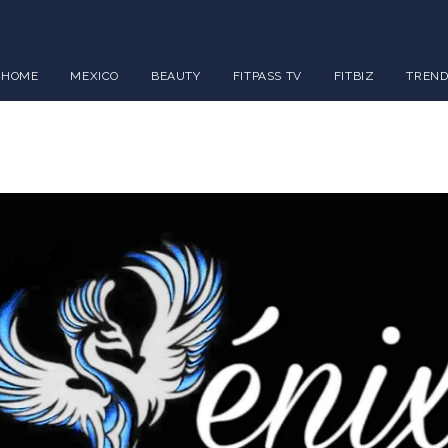
HOME
MEXICO
BEAUTY
FITPASS TV
FITBIZ
TREND