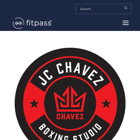
HOME
MEXICO
BEAUTY
FITPASS TV
FITBIZ
TRENDS
MORE…