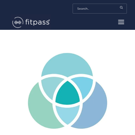
HOME
MEXICO
BEAUTY
FITPASS TV
FITBIZ
TRENDS
MORE…