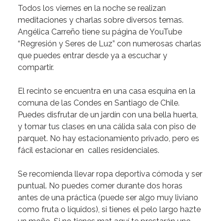
Todos
los
viernes
en
la
noche
se
realizan
meditaciones
y
charlas
sobre
diversos
temas.
Angélica
Carreño
tiene
su
página
de
YouTube
“Regresión
y
Seres
de
Luz”
con
numerosas
charlas
que
puedes
entrar
desde
ya
a
escuchar
y
compartir.
El
recinto
se
encuentra
en
una
casa
esquina
en
la
comuna
de
las
Condes
en
Santiago
de
Chile.
Puedes
disfrutar
de
un
jardín
con
una
bella
huerta,
y
tomar
tus
clases
en
una
cálida
sala
con
piso
de
parquet.
No
hay
estacionamiento
privado,
pero
es
fácil
estacionar
en
calles
residenciales.
Se
recomienda
llevar
ropa
deportiva
cómoda
y
ser
puntual.
No
puedes
comer
durante
dos
horas
antes
de
una
práctica
(puede
ser
algo
muy
liviano
como
fruta
o
líquidos),
si
tienes
el
pelo
largo
hazte