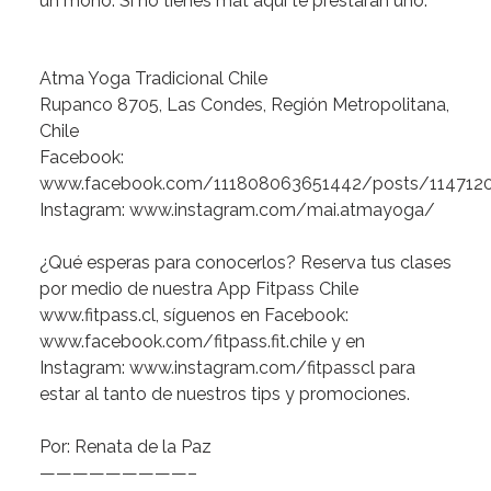
un
moño.
Si
no
tienes
mat
aquí
te
prestarán
uno.
Atma
Yoga
Tradicional
Chile
Rupanco
8705,
Las
Condes,
Región
Metropolitana,
Chile
Facebook:
www.facebook.com/111808063651442/posts/114712
Instagram:
www.instagram.com/mai.atmayoga/
¿Qué
esperas
para
conocerlos?
Reserva
tus
clases
por
medio
de
nuestra
App
Fitpass
Chile
www.fitpass.cl
,
síguenos
en
Facebook:
www.facebook.com/fitpass.fit.chile
y
en
Instagram:
www.instagram.com/fitpasscl
para
estar
al
tanto
de
nuestros
tips
y
promociones.
Por:
Renata
de
la
Paz
—————————–