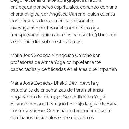
luego
recibirás
una
terapia
grupal
sanadora
entregada
por
seres
espirituales,
cerrando
con
una
charla
dirigida
por
Angélica
Carreño,
quien
cuenta
con
décadas
de
experiencia
personal
e
investigación
profesional
como
Psicóloga
transpersonal,
quien
además
ha
escrito
3
libros
de
venta
mundial
sobre
estos
temas.
María
José
Zepeda
Y
Angélica
Carreño
son
profesoras
de
Atma
Yoga
completamente
capacitadas
y
certificadas
en
el
área
que
imparten:
María
José
Zepeda-
Bhakti
Devi,
devota
y
estudiante
de
enseñanzas
de
Paramahansa
Yogananda
desde
1994.
Se
certificó
en
Yoga
Alliance
con
500
hrs
+
300
hrs
bajo
la
guía
de
Baba
Tonmoy
Shome.
Continúa
perfeccionándose
en
seminarios
nacionales
e
internacionales.