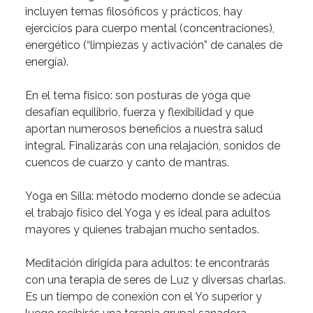
incluyen temas filosóficos y prácticos, hay
ejercicios para cuerpo mental (concentraciones),
energético (“limpiezas y activación” de canales de
energía).
En
el
tema
físico:
son
posturas
de
yoga
que
desafían
equilibrio,
fuerza
y
flexibilidad
y
que
aportan
numerosos
beneficios
a
nuestra
salud
integral.
Finalizarás
con
una
relajación,
sonidos
de
cuencos
de
cuarzo
y
canto
de
mantras.
Yoga
en
Silla:
método
moderno
donde
se
adecúa
el
trabajo
físico
del
Yoga
y
es
ideal
para
adultos
mayores
y
quienes
trabajan
mucho
sentados.
Meditación
dirigida
para
adultos:
te
encontrarás
con
una
terapia
de
seres
de
Luz
y
diversas
charlas.
Es
un
tiempo
de
conexión
con
el
Yo
superior
y