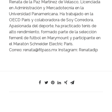
Renata
de
la
Paz
Martínez
de
Velasco
,
Licenciada
en
Administración
y
Mercadotecnia
en
la
Universidad
Panamericana.
Ha
trabajado
en
la
OECD
París
y
colaboradora
de
Soy
Corredora.
Apasionada
del
deporte,
ha
practicado
tenis
de
alto
rendimiento,
formado
parte
de
la
selección
femenil
de
fútbol
en
Marymount
y
participante
en
el
Maratón
Schneider
Electric
Paris.
Correo:
renata@fitpass.mx
Instagram:
Renatadlp