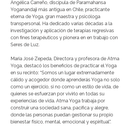
Angélica
Carreño,
discípula
de
Paramahansa
Yoganandaji
más
antigua
en
Chile,
practicante
eterna
de
Yoga,
gran
maestra
y
psicóloga
transpersonal.
Ha
dedicado
varias
décadas
a
la
investigación
y
aplicación
de
terapias
regresivas
con
fines
terapéuticos
y
pionera
en
en
trabajo
con
Seres
de
Luz.
Maria
José
Zepeda,
Directora
y
profesora
de
Atma
Yoga,
destacó
los
beneficios
de
practicar
el
Yoga
en
su
recinto:
“Somos
un
lugar
extremadamente
cálido
y
acogedor
donde
aprenderás
Yoga
no
solo
como
un
ejercicio,
si
no
como
un
estilo
de
vida,
de
quienes
se
esfuerzan
por
vivirlo
en
todas
su
experiencias
de
vida.
Atma
Yoga
trabaja
por
construir
una
sociedad
sana,
pacífica
y
alegre,
donde
las
personas
puedan
gestionar
su
propio
bienestar
físico,
mental,
emocional
y
espiritual”.