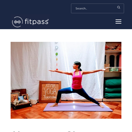
HOME
MEXICO
BEAUTY
FITPASS TV
FITBIZ
TRENDS
MORE…