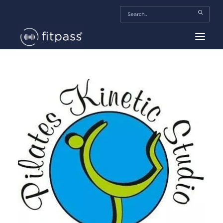
HOME
MEXICO
BEAUTY
FITPASS TV
FITBIZ
TRENDS
MORE…