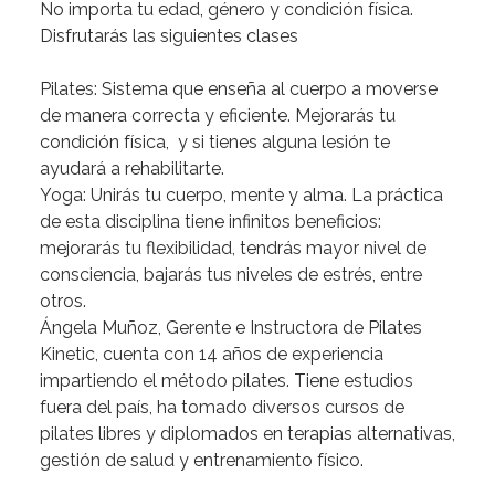
No
importa
tu
edad,
género
y
condición
física.
Disfrutarás
las
siguientes
clases
Pilates:
Sistema
que
enseña
al
cuerpo
a
moverse
de
manera
correcta
y
eficiente.
Mejorarás
tu
condición
física,
y
si
tienes
alguna
lesión
te
ayudará
a
rehabilitarte.
Yoga:
Unirás
tu
cuerpo,
mente
y
alma.
La
práctica
de
esta
disciplina
tiene
infinitos
beneficios:
mejorarás
tu
flexibilidad,
tendrás
mayor
nivel
de
consciencia,
bajarás
tus
niveles
de
estrés,
entre
otros.
Ángela
Muñoz,
Gerente
e
Instructora
de
Pilates
Kinetic,
cuenta
con
14
años
de
experiencia
impartiendo
el
método
pilates.
Tiene
estudios
fuera
del
país,
ha
tomado
diversos
cursos
de
pilates
libres
y
diplomados
en
terapias
alternativas,
gestión
de
salud
y
entrenamiento
físico.