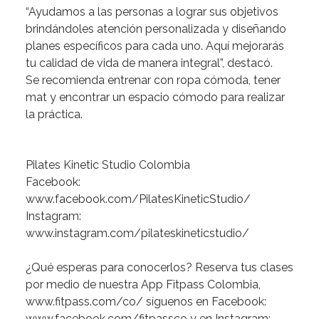
“Ayudamos
a
las
personas
a
lograr
sus
objetivos
brindándoles
atención
personalizada
y
diseñando
planes
específicos
para
cada
uno.
Aquí
mejorarás
tu
calidad
de
vida
de
manera
integral”
,
destacó.
Se
recomienda
entrenar
con
ropa
cómoda,
tener
mat
y
encontrar
un
espacio
cómodo
para
realizar
la
práctica.
Pilates
Kinetic
Studio
Colombia
Facebook:
www.facebook.com/PilatesKineticStudio/
Instagram:
www.instagram.com/pilateskineticstudio/
¿Qué
esperas
para
conocerlos?
Reserva
tus
clases
por
medio
de
nuestra
App
Fitpass
Colombia,
www.fitpass.com/co/
síguenos
en
Facebook:
www.facebook.com/fitpassco
y
en
Instagram: