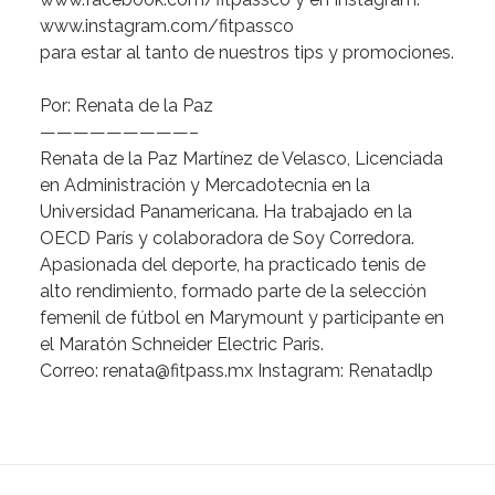
www.instagram.com/fitpassco
para
estar
al
tanto
de
nuestros
tips
y
promociones.
Por:
Renata
de
la
Paz
—————————–
Renata
de
la
Paz
Martínez
de
Velasco
,
Licenciada
en
Administración
y
Mercadotecnia
en
la
Universidad
Panamericana.
Ha
trabajado
en
la
OECD
París
y
colaboradora
de
Soy
Corredora.
Apasionada
del
deporte,
ha
practicado
tenis
de
alto
rendimiento,
formado
parte
de
la
selección
femenil
de
fútbol
en
Marymount
y
participante
en
el
Maratón
Schneider
Electric
Paris.
Correo:
renata@fitpass.mx
Instagram:
Renatadlp