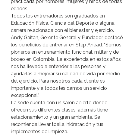
practicada
por
hombres,
mujeres
y
niños
de
todas
edades.
Todos
los
entrenadores
son
graduados
en
Educación
Física,
Ciencia
del
Deporte
o
alguna
carrera
relacionada
con
el
bienestar
y
ejercicio.
Andy
Gaitan,
Gerente
General
y
Fundador,
destacó
los
beneficios
de
entrenar
en
Step
Ahead:
“Somos
pioneros
en
entrenamiento
funcional,
militar
y
de
boxeo
en
Colombia.
La
experiencia
en
estos
años
nos
ha
llevado
a
entender
a
las
personas
y
ayudarlas
a
mejorar
su
calidad
de
vida
por
medio
del
ejercicio.
Para
nosotros
cada
cliente
es
importante
y
a
todos
les
damos
un
servicio
excepcional”.
La
sede
cuenta
con
un
salón
abierto
donde
ofrecen
sus
diferentes
clases,
además
tiene
estacionamiento
y
un
gran
ambiente.
Se
recomienda
llevar
toalla,
hidratación
y
tus
implementos
de
limpieza.