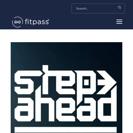
HOME
MEXICO
BEAUTY
FITPASS TV
FITBIZ
TRENDS
MORE…