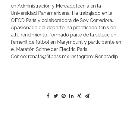
en
Administración
y
Mercadotecnia
en
la
Universidad
Panamericana.
Ha
trabajado
en
la
OECD
París
y
colaboradora
de
Soy
Corredora.
Apasionada
del
deporte,
ha
practicado
tenis
de
alto
rendimiento,
formado
parte
de
la
selección
femenil
de
fútbol
en
Marymount
y
participante
en
el
Maratón
Schneider
Electric
Paris.
Correo:
renata@fitpass.mx
Instagram:
Renatadlp