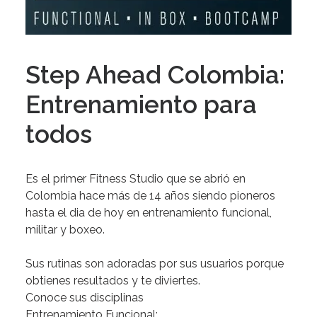
Step Ahead Colombia:
Entrenamiento para
todos
Es
el
primer
Fitness
Studio
que
se
abrió
en
Colombia
hace
más
de
14
años
siendo
pioneros
hasta
el
dia
de
hoy
en
entrenamiento
funcional,
militar
y
boxeo.
Sus
rutinas
son
adoradas
por
sus
usuarios
porque
obtienes
resultados
y
te
diviertes.
Conoce
sus
disciplinas
Entrenamiento Funcional: