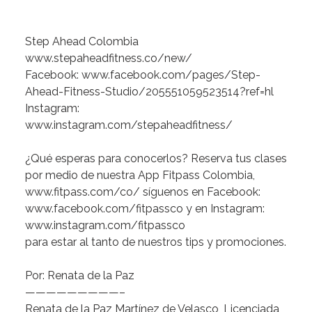
Step
Ahead
Colombia
www.stepaheadfitness.co/new/
Facebook:
www.facebook.com/pages/Step-
Ahead-Fitness-Studio/205551059523514?ref=hl
Instagram:
www.instagram.com/stepaheadfitness/
¿Qué
esperas
para
conocerlos?
Reserva
tus
clases
por
medio
de
nuestra
App
Fitpass
Colombia,
www.fitpass.com/co/
síguenos
en
Facebook:
www.facebook.com/fitpassco
y
en
Instagram:
www.instagram.com/fitpassco
para
estar
al
tanto
de
nuestros
tips
y
promociones.
Por:
Renata
de
la
Paz
—————————–
Renata
de
la
Paz
Martínez
de
Velasco
,
Licenciada