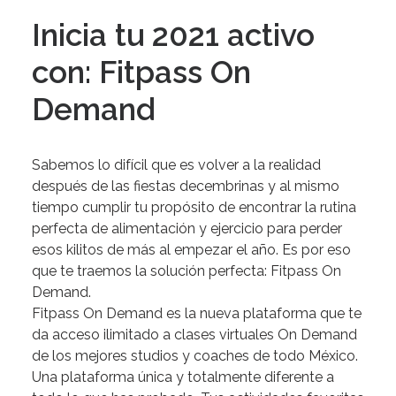
Inicia tu 2021 activo
con: Fitpass On
Demand
Sabemos
lo
difícil
que
es
volver
a
la
realidad
después
de
las
fiestas
decembrinas
y
al
mismo
tiempo
cumplir
tu
propósito
de
encontrar
la
rutina
perfecta
de
alimentación
y
ejercicio
para
perder
esos
kilitos
de
más
al
empezar
el
año.
Es
por
eso
que
te
traemos
la
solución
perfecta:
Fitpass
On
Demand.
Fitpass
On
Demand
es
la
nueva
plataforma
que
te
da
acceso
ilimitado
a
clases
virtuales
On
Demand
de
los
mejores
studios
y
coaches
de
todo
México.
Una
plataforma
única
y
totalmente
diferente
a