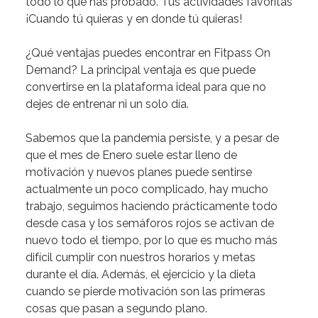
todo
lo
que
has
probado.
Tus
actividades
favoritas
¡Cuando
tú
quieras
y
en
donde
tú
quieras!
¿Qué
ventajas
puedes
encontrar
en
Fitpass
On
Demand?
La
principal
ventaja
es
que
puede
convertirse
en
la
plataforma
ideal
para
que
no
dejes
de
entrenar
ni
un
solo
día.
Sabemos
que
la
pandemia
persiste,
y
a
pesar
de
que
el
mes
de
Enero
suele
estar
lleno
de
motivación
y
nuevos
planes
puede
sentirse
actualmente
un
poco
complicado,
hay
mucho
trabajo,
seguimos
haciendo
prácticamente
todo
desde
casa
y
los
semáforos
rojos
se
activan
de
nuevo
todo
el
tiempo,
por
lo
que
es
mucho
más
difícil
cumplir
con
nuestros
horarios
y
metas
durante
el
día.
Además,
el
ejercicio
y
la
dieta
cuando
se
pierde
motivación
son
las
primeras
cosas
que
pasan
a
segundo
plano.