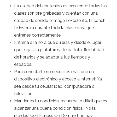
La
calidad
del
contenido
es
excelente:
todas
las
clases
son
pre
grabadas
y
cuentan
con
una
calidad
de
sonido
e
imagen
excelente.
El
coach
te
instruirá
durante
toda
la
clase
para
que
entrenes
correctamente.
Entrena
a
la
hora
que
quieras
y
desde
el
lugar
que
eligas:
la
plataforma
te
da
total
flexibilidad
de
horarios
y
se
adapta
a
tus
tiempos
y
espacios.
Para
conectarte
no
necesitas
más
que
un
dispositivo
electrónico
y
acceso
a
internet:
Ya
sea
desde
tu
celular,
ipad,
computadora
o
televisión.
Mantienes
tu
condición:
recuerda
lo
difícil
que
es
alcanzar
una
buena
condición
física.
¡No
la
pierdas!
Con
Fitpass
On
Demand,
no
hay