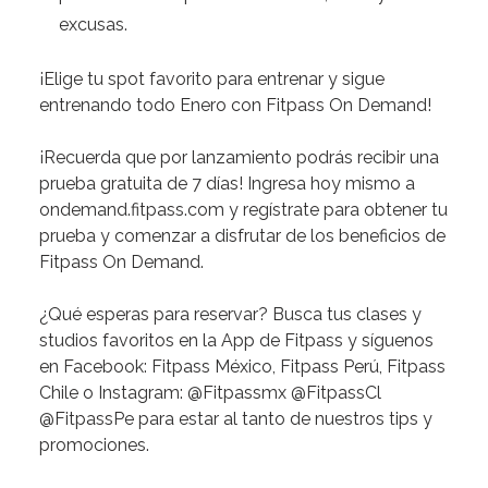
excusas.
¡Elige
tu
spot
favorito
para
entrenar
y
sigue
entrenando
todo
Enero
con
Fitpass
On
Demand!
¡Recuerda
que
por
lanzamiento
podrás
recibir
una
prueba
gratuita
de
7
días!
Ingresa
hoy
mismo
a
ondemand.fitpass.com
y
regístrate
para
obtener
tu
prueba
y
comenzar
a
disfrutar
de
los
beneficios
de
Fitpass
On
Demand.
¿Qué
esperas
para
reservar?
Busca
tus
clases
y
studios
favoritos
en
la
App
de
Fitpass
y
síguenos
en
Facebook:
Fitpass
México,
Fitpass
Perú,
Fitpass
Chile
o
Instagram:
@Fitpassmx
@FitpassCl
@FitpassPe
para
estar
al
tanto
de
nuestros
tips
y
promociones.