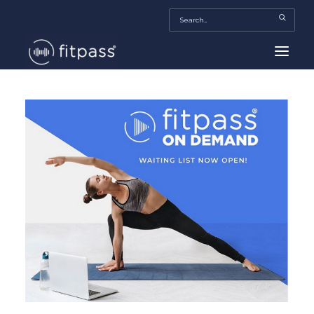
HOME
MEXICO
BEAUTY
FITPASS TV
FITBIZ
TRENDS
MORE…