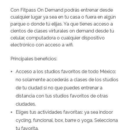
Con
Fitpass
On
Demand
podrás
entrenar
desde
cualquier
lugar
ya
sea
en
tu
casa
o
fuera
en
algún
parque
o
donde
tú
elijas.
Ya
que
tienes
acceso
a
cientos
de
clases
virturales
on
demand
desde
tu
celular,
computadora
o
cualquier
dispositivo
electrónico
con
acceso
a
wifi.
Principales
beneficios:
Acceso
a
los
studios
favoritos
de
todo
México:
no
solamente
accederás
a
clases
de
los
studios
de
tu
ciudad
si
no
que
puedes
entrenar
a
distancia
con
tus
studios
favoritos
de
otras
ciudades.
Eliges
tus
actividades
favoritas:
ya
sea
indoor
cycling,
funcional,
box,
barre
o
yoga.
Selecciona
tu
favorita.