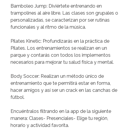
Bamboleo
Jump:
Diviértete
entrenando
en
trampolines
al
aire
libre.
Las
clases
son
grupales
o
personalizadas,
se
caracterizan
por
ser
rutinas
funcionales
y
al
ritmo
de
la
música.
Pilates
Kinetic:
Profundizarás
en
la
práctica
de
Pilates.
Los
entrenamientos
se
realizan
en
un
parque
y
contarás
con
todos
los
implementos
necesarios
para
mejorar
tu
salud
física
y
mental.
Body
Soccer:
Realizan
un
método
único
de
entrenamiento
que
te
permitirá
estar
en
forma,
hacer
amigos
y
así
ser
un
crack
en
las
canchas
de
fútbol.
Encuéntralos
filtrando
en
la
app
de
la
siguiente
manera:
Clases-
Presenciales-
Elige
tu
región,
horario
y
actividad
favorita.