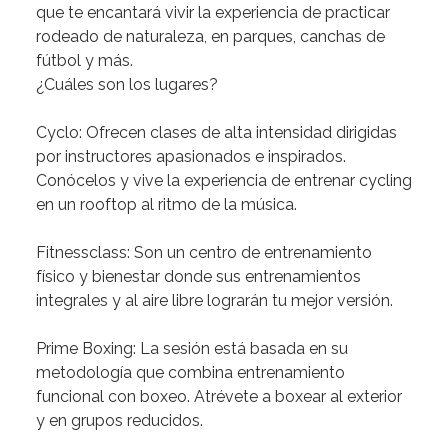
que
te
encantará
vivir
la
experiencia
de
practicar
rodeado
de
naturaleza,
en
parques,
canchas
de
fútbol
y
más.
¿Cuáles
son
los
lugares?
Cyclo:
Ofrecen
clases
de
alta
intensidad
dirigidas
por
instructores
apasionados
e
inspirados.
Conócelos
y
vive
la
experiencia
de
entrenar
cycling
en
un
rooftop
al
ritmo
de
la
música.
Fitnessclass:
Son
un
centro
de
entrenamiento
físico
y
bienestar
donde
sus
entrenamientos
integrales
y
al
aire
libre
lograrán
tu
mejor
versión.
Prime
Boxing:
La
sesión
está
basada
en
su
metodología
que
combina
entrenamiento
funcional
con
boxeo.
Atrévete
a
boxear
al
exterior
y
en
grupos
reducidos.