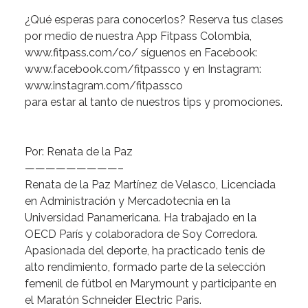
¿Qué
esperas
para
conocerlos?
Reserva
tus
clases
por
medio
de
nuestra
App
Fitpass
Colombia,
www.fitpass.com/co/
síguenos
en
Facebook:
www.facebook.com/fitpassco
y
en
Instagram:
www.instagram.com/fitpassco
para
estar
al
tanto
de
nuestros
tips
y
promociones.
Por:
Renata
de
la
Paz
—————————–
Renata
de
la
Paz
Martínez
de
Velasco,
Licenciada
en
Administración
y
Mercadotecnia
en
la
Universidad
Panamericana.
Ha
trabajado
en
la
OECD
París
y
colaboradora
de
Soy
Corredora.
Apasionada
del
deporte,
ha
practicado
tenis
de
alto
rendimiento,
formado
parte
de
la
selección
femenil
de
fútbol
en
Marymount
y
participante
en
el
Maratón
Schneider
Electric
Paris.