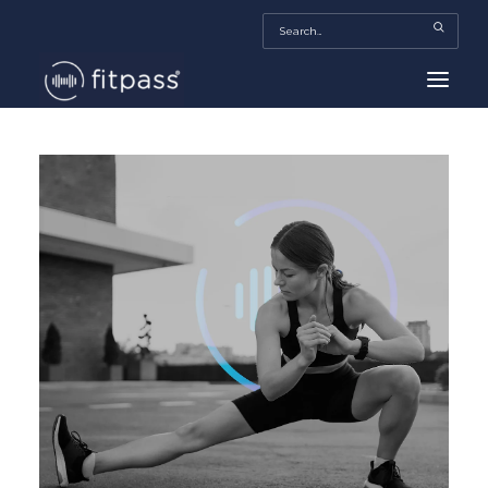
HOME
MEXICO
BEAUTY
FITPASS TV
FITBIZ
TRENDS
MORE…