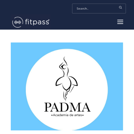
HOME
MEXICO
BEAUTY
FITPASS TV
FITBIZ
TRENDS
MORE…