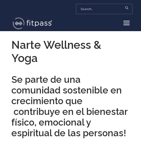
Narte Wellness &
HOME
Yoga
MEXICO
BEAUTY
Se parte de una
FITPASS TV
comunidad sostenible en
FITBIZ
crecimiento que
TRENDS
contribuye en el bienestar
MORE…
físico, emocional y
espiritual de las personas!