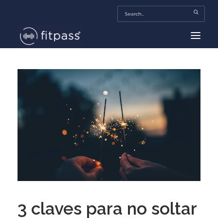
HOME
MEXICO
BEAUTY
FITPASS TV
FITBIZ
TRENDS
MORE…
3 claves para no soltar