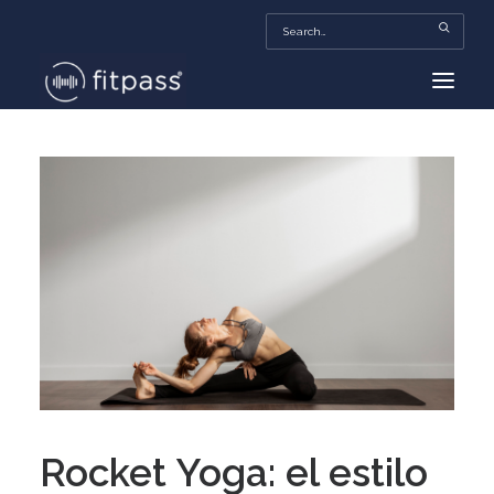
HOME
MEXICO
BEAUTY
FITPASS TV
FITBIZ
TRENDS
MORE…
Rocket Yoga: el estilo