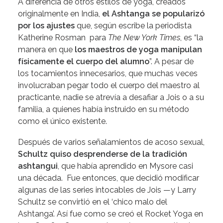
A diferencia de otros estilos de yoga, creados
originalmente en India,
el Ashtanga se popularizó
por los ajustes
que, según escribe la periodista
Katherine Rosman para
The New York Times
, es “la
manera en que
los maestros de yoga manipulan
físicamente el cuerpo del alumno
”. A pesar de
los tocamientos innecesarios, que muchas veces
involucraban pegar todo el cuerpo del maestro al
practicante, nadie se atrevía a desafiar a Jois o a su
familia, a quienes había instruido en su método
como el único existente.
Después de varios
señalamientos de acoso sexual
,
Schultz quiso desprenderse de la tradición
ashtangui
, que había aprendido en Mysore casi
una década. Fue entonces, que decidió modificar
algunas de las series intocables de Jois —y Larry
Schultz se convirtió en el ‘chico malo del
Ashtanga’. Así fue como se creó el Rocket Yoga en