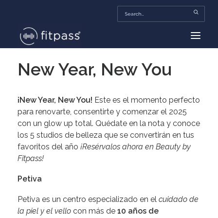
New Year, New You
HOME
MEXICO
¡New Year, New You!
Este es el momento perfecto
BEAUTY
para renovarte, consentirte y comenzar el 2025
con un glow up total. Quédate en la nota y conoce
FITPASS TV
los 5 studios de belleza que se convertirán en tus
FITBIZ
favoritos del año
¡Resérvalos ahora en Beauty by
Fitpass!
TRENDS
Petiva
MORE…
Petiva es un centro especializado en el
cuidado de
la piel y el vello
con más de
10 años de