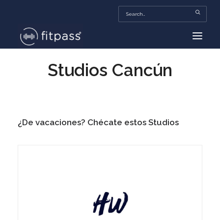
Studios Cancún
HOME
MEXICO
BEAUTY
¿De vacaciones? Chécate estos Studios
FITPASS TV
FITBIZ
TRENDS
MORE…