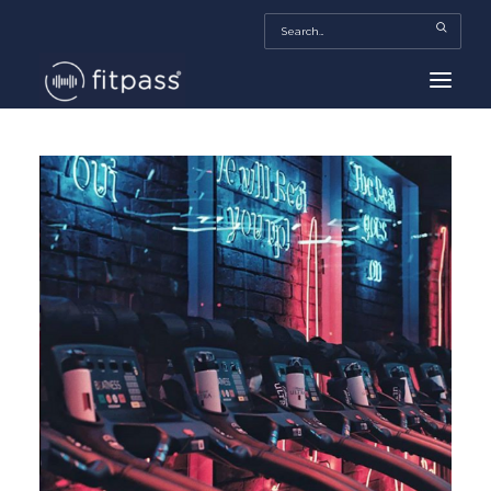
HOME
MEXICO
BEAUTY
FITPASS TV
FITBIZ
TRENDS
MORE…