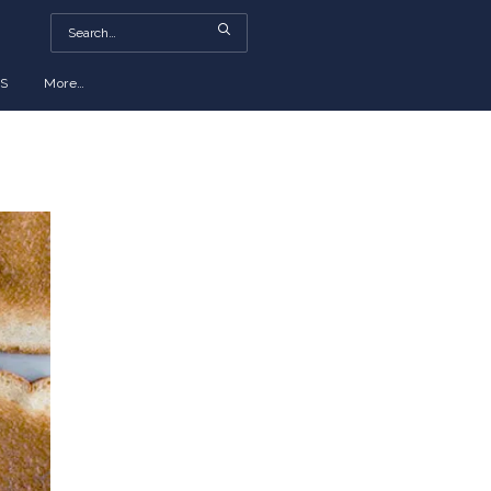
S
More…