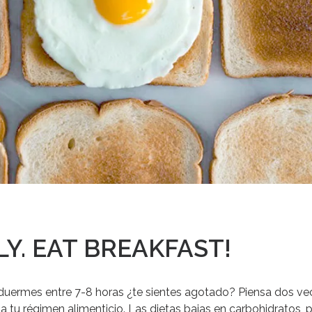
LY. EAT BREAKFAST!
 duermes entre 7-8 horas ¿te sientes agotado?
Piensa dos ve
a tu régimen alimenticio.
Las dietas bajas en carbohidratos, p