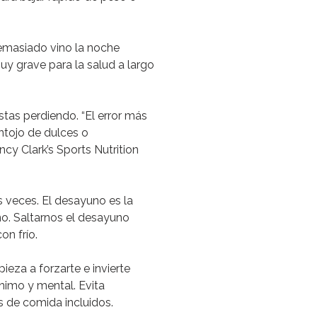
emasiado vino la noche
uy grave para la salud a largo
stas perdiendo.
“El error más
tojo de dulces o
cy Clark’s Sports Nutrition
s veces.
El desayuno es la
no.
Saltarnos el desayuno
on frío.
eza a forzarte e invierte
nimo y mental.
Evita
 de comida incluidos.