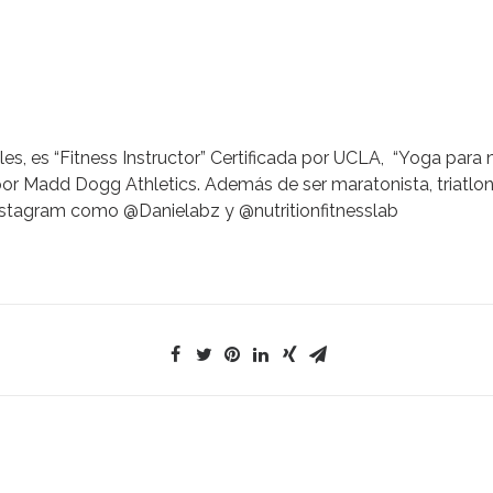
es, es “Fitness Instructor” Certificada por UCLA, “Yoga para 
” por Madd Dogg Athletics. Además de ser maratonista, triatlo
 Instagram como
@Danielabz y @nutritionfitnesslab