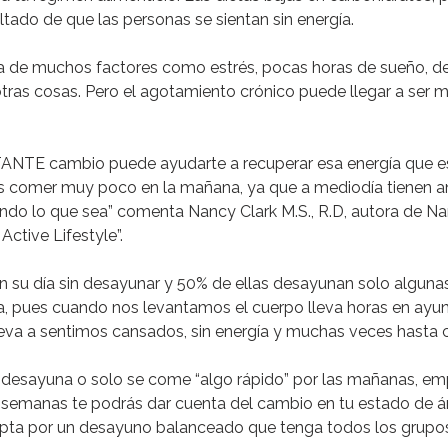
ltado de que las personas se sientan sin energía.
a de muchos factores
como estrés, pocas horas de sueño, d
otras cosas.
Pero el agotamiento crónico puede llegar a ser m
ANTE cambio puede ayudarte a recuperar esa energía que e
s comer muy poco en la mañana, ya que a mediodía tienen an
ndo lo que sea”
comenta
Nancy Clark M.S.
, R.D, autora de
Nan
Active Lifestyle”.
 su día
sin desayunar
y
50%
de ellas desayunan solo alguna
a,
pues cuando nos levantamos el cuerpo lleva horas en ayu
eva a sentimos cansados, sin energía y muchas veces hasta c
 desayuna o solo se come “algo rápido” por las mañanas, empi
 semanas te podrás dar cuenta del cambio en tu estado de á
opta por un desayuno balanceado que tenga todos los grupos