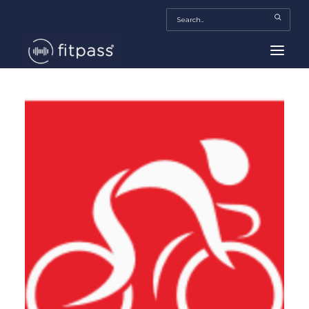
HOME
MEXICO
BEAUTY
FITPASS TV
FITBIZ
TRENDS
MORE…