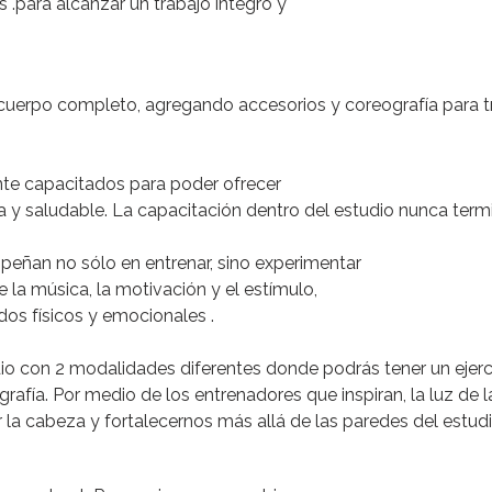
s .para alcanzar un trabajo integro y
 cuerpo completo, agregando accesorios y coreografía para t
nte capacitados
para poder ofrecer
ida y saludable. La capacitación dentro del estudio nunca ter
mpeñan no sólo en entrenar, sino
experimentar
 la música, la motivación y el estímulo
,
dos físicos y emocionales .
udio con 2 modalidades diferentes donde podrás tener un ejer
rafía. Por medio de los
entrenadores que inspiran, la luz de l
jar la cabeza y fortalecernos más allá
de las paredes del estudi