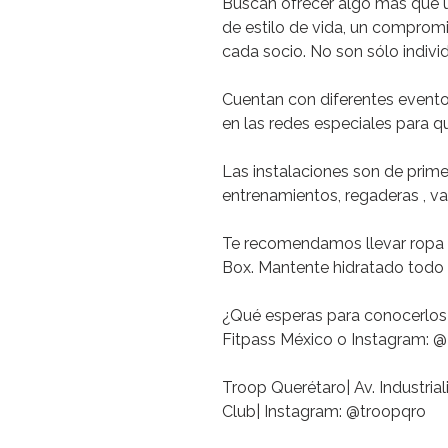
Buscan
ofrecer algo más que 
de estilo de vida, un compromis
cada socio.
No son sólo individ
Cuentan con diferentes
event
en las redes especiales para q
Las
instalaciones son de prime
entrenamientos, regaderas , val
Te
recomendamos
llevar ropa
Box. Mantente hidratado todo e
¿Qué esperas para conocerlos
Fitpass México o Instagram: @
Troop Querétaro| Av. Industri
Club| Instagram: @troopqro