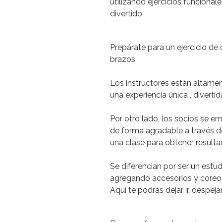
utilizando ejercicios funcionale
divertido.
Prepárate para un
ejercicio de
brazos.
Los
instructores están altame
una experiencia única , divert
Por otro lado, los socios se e
de forma agradable a través de
una clase para obtener resulta
Se diferencian por ser un est
agregando accesorios y coreog
Aquí te podrás
dejar ir, despe