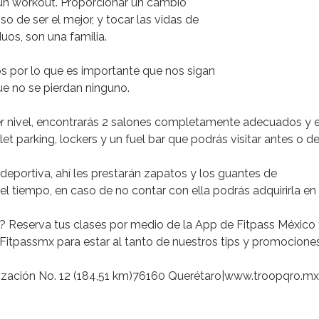
un workout
. Proporcionar un cambio
o de ser el mejor, y tocar las vidas de
uos, son una familia.
os
por lo que es importante que nos sigan
ue no se pierdan ninguno.
r nivel
, encontrarás 2 salones completamente adecuados y eq
et parking, lockers y un fuel bar que podrás visitar antes o d
 deportiva, ahí les prestarán zapatos y los guantes de
l tiempo, en caso de no contar con ella podrás adquirirla en 
?
Reserva tus clases por medio de la App de Fitpass México
Fitpassmx para estar al tanto de nuestros tips y promociones
alización No. 12 (184,51 km)76160 Querétaro|www.troopqro.m