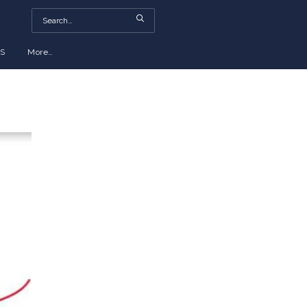
S
More…