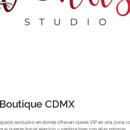
 Boutique CDMX
espacio exclusivo en donde ofrecen clases VIP en una zona
e quieran hacer ejercicio y sentirse bien con ellas mismas.