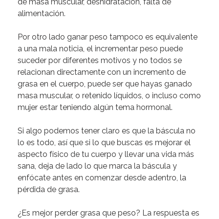
de
masa
muscular,
deshidratación,
falta
de
alimentación.
Por
otro
lado
ganar
peso
tampoco
es
equivalente
a
una
mala
noticia,
el
incrementar
peso
puede
suceder
por
diferentes
motivos
y
no
todos
se
relacionan
directamente
con
un
incremento
de
grasa
en
el
cuerpo
,
puede
ser
que
hayas
ganado
masa
muscular,
o
retenido
líquidos,
o
incluso
como
mujer
estar
teniendo
algún
tema
hormonal.
Si
algo
podemos
tener
claro
es
que
la
báscula
no
lo
es
todo,
así
que
si
lo
que
buscas
es
mejorar
el
aspecto
físico
de
tu
cuerpo
y
llevar
una
vida
más
sana
,
deja
de
lado
lo
que
marca
la
báscula
y
enfócate
antes
en
comenzar
desde
adentro,
la
pérdida
de
grasa.
¿Es
mejor
perder
grasa
que
peso?
La
respuesta
es