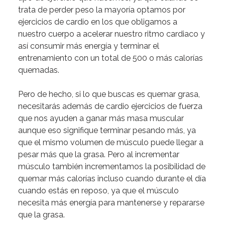
trata
de
perder
peso
la
mayoría
optamos
por
ejercicios
de
cardio
en
los
que
obligamos
a
nuestro
cuerpo
a
acelerar
nuestro
ritmo
cardiaco
y
así
consumir
más
energía
y
terminar
el
entrenamiento
con
un
total
de
500
o
más
calorías
quemadas.
Pero
de
hecho,
si
lo
que
buscas
es
quemar
grasa,
necesitarás
además
de
cardio
ejercicios
de
fuerza
que
nos
ayuden
a
ganar
más
masa
muscular
aunque
eso
signifique
terminar
pesando
más,
ya
que
el
mismo
volumen
de
músculo
puede
llegar
a
pesar
más
que
la
grasa.
Pero
al
incrementar
músculo
también
incrementamos
la
posibilidad
de
quemar
más
calorías
incluso
cuando
durante
el
día
cuando
estás
en
reposo,
ya
que
el
músculo
necesita
más
energía
para
mantenerse
y
repararse
que
la
grasa.