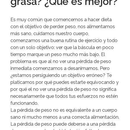
grasa? ¿Qué es mejor?
Es
muy
común
que
comencemos
a
hacer
dieta
con
el
objetivo
de
perder
peso,
nos
alimentamos
más
sano,
cuidamos
nuestro
cuerpo,
comenzamos
una
buena
rutina
de
ejercicio
y
todo
con
un
solo
objetivo:
ver
que
la
báscula
en
poco
tiempo
marque
un
peso
mucho
más
bajo
.
El
problema
es
que
al
no
ver
una
pérdida
de
peso
inmediata
comenzamos
a
desanimarnos.
Pero
¿estamos
persiguiendo
un
objetivo
erróneo?
Te
platicamos
por
qué
puedes
estarte
equivocando
y
por
qué
el
no
ver
una
pérdida
de
peso
no
significa
necesariamente
que
todos
tus
esfuerzos
no
estén
funcionando.
La
pérdida
de
peso
no
es
equivalente
a
un
cuerpo
sano
ni
mucho
menos
a
una
correcta
alimentación.
La
pérdida
de
peso
puede
deberse
a
una
pérdida