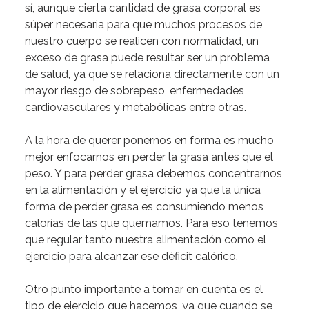
sí
,
a
unque
cierta
cantidad
de
grasa
corporal
es
súper
necesaria
para
que
muchos
procesos
de
nuestro
cuerpo
se
realicen
con
normalidad,
un
exceso
de
grasa
puede
resultar
ser
un
problema
de
salud
,
ya
que
se
relaciona
directamente
con
un
mayor
riesgo
de
sobrepeso,
enfermedades
cardiovasculares
y
metabólicas
entre
otras.
A
la
hora
de
querer
ponernos
en
forma
es
mucho
mejor
enfocarnos
en
perder
la
grasa
antes
que
el
peso
.
Y
para
perder
grasa
debemos
concentrarnos
en
la
alimentación
y
el
ejercicio
ya
que
la
única
forma
de
perder
grasa
es
consumiendo
menos
calorías
de
las
que
quemamos.
Para
eso
tenemos
que
regular
tanto
nuestra
alimentación
como
el
ejercicio
para
alcanzar
ese
déficit
calórico.
Otro
punto
importante
a
tomar
en
cuenta
es
el
tipo
de
ejercicio
que
hacemos,
ya
que
cuando
se