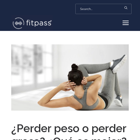
HOME
MEXICO
BEAUTY
FITPASS TV
FITBIZ
TRENDS
MORE…
¿Perder peso o perder