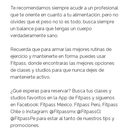
Te
recomendamos
siempre
acudir
a
un
profesional
que
te
oriente
en
cuanto
a
tu
alimentación,
pero
no
olvides
que
el
peso
no
lo
es
todo,
busca
siempre
un
balance
para
que
tengas
un
cuerpo
verdaderamente
sano.
Recuerda
que
para
armar
las
mejores
rutinas
de
ejercicio
y
mantenerte
en
forma,
puedes
usar
Fitpass,
donde
encontrarás
las
mejores
opciones
de
clases
y
studios
para
que
nunca
dejes
de
mantenerte
activo.
¿Qué
esperas
para
reservar?
Busca
tus
clases
y
studios
favoritos
en
la
App
de
Fitpass
y
síguenos
en
Facebook:
Fitpass
México,
Fitpass
Perú,
Fitpass
Chile
o
Instagram:
@Fitpassmx
@FitpassCl
@FitpassPe
para
estar
al
tanto
de
nuestros
tips
y
promociones.