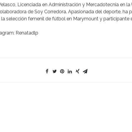
Velasco,
Licenciada
en
Administración
y
Mercadotecnia
en
la
olaboradora
de
Soy
Corredora.
Apasionada
del
deporte,
ha
p
la
selección
femenil
de
fútbol
en
Marymount
y
participante
tagram:
Renatadlp