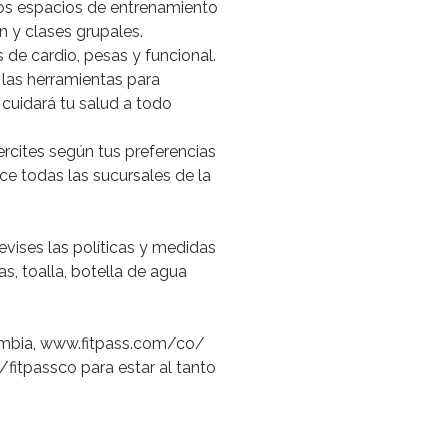
os
espacios
de
entrenamiento
n
y
clases
grupales.
s
de
cardio,
pesas
y
funcional.
las
herramientas
para
cuidará
tu
salud
a
todo
ercites
según
tus
preferencias
ce
todas
las
sucursales
de
la
revises
las
políticas
y
medidas
as,
toalla,
botella
de
agua
mbia,
www.fitpass.com/co/
/fitpassco
para
estar
al
tanto