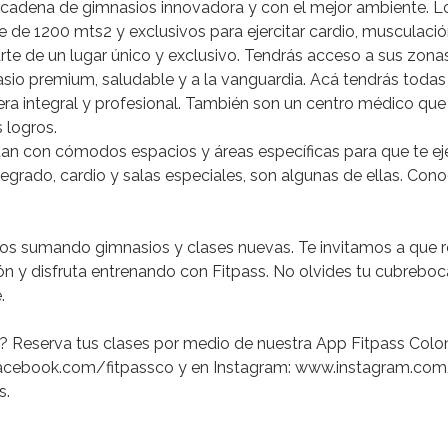
cadena
de
gimnasios
innovadora
y
con
el
mejor
ambiente.
L
e
de
1200
mts2
y
exclusivos
para
ejercitar
cardio,
musculació
rte
de
un
lugar
único
y
exclusivo.
Tendrás
acceso
a
sus
zona
sio
premium,
saludable
y
a
la
vanguardia.
Acá
tendrás
todas
era
integral
y
profesional.
También
son
un
centro
médico
que
s
logros.
tan
con
cómodos
espacios
y
áreas
específicas
para
que
te
ej
tegrado,
cardio
y
salas
especiales,
son
algunas
de
ellas.
Cono
os
sumando
gimnasios
y
clases
nuevas.
Te
invitamos
a
que
ón
y
disfruta
entrenando
con
Fitpass.
No
olvides
tu
cubreboc
.
?
Reserva
tus
clases
por
medio
de
nuestra
App
Fitpass
Colo
cebook.com/fitpassco
y
en
Instagram:
www.instagram.com
s.