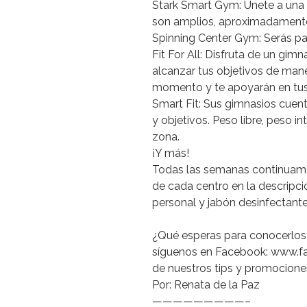
Stark
Smart
Gym:
Únete
a
una
son
amplios,
aproximadament
Spinning
Center
Gym:
Serás
pa
Fit
For
All:
Disfruta
de
un
gimna
alcanzar
tus
objetivos
de
man
momento
y
te
apoyarán
en
tu
Smart
Fit:
Sus
gimnasios
cuen
y
objetivos.
Peso
libre,
peso
in
zona.
¡Y
más!
Todas
las
semanas
continuam
de
cada
centro
en
la
descripci
personal
y
jabón
desinfectante
¿Qué
esperas
para
conocerlos
síguenos
en
Facebook:
www.fa
de
nuestros
tips
y
promocione
Por:
Renata
de
la
Paz
—————————–