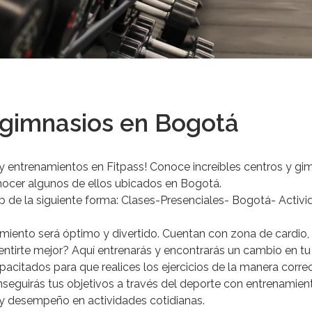
 gimnasios en Bogotá
 y entrenamientos en Fitpass!
Conoce increíbles centros y gim
onocer algunos de ellos ubicados en Bogotá.
p
de
la
siguiente
forma:
Clases-Presenciales-
Bogotá-
Activi
amiento
será
óptimo
y
divertido.
Cuentan
con
zona
de
cardio,
entirte
mejor?
Aquí
entrenarás
y
encontrarás
un
cambio
en
tu
pacitados
para
que
realices
los
ejercicios
de
la
manera
correc
seguirás
tus
objetivos
a
través
del
deporte
con
entrenamien
y
desempeño
en
actividades
cotidianas.