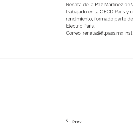
Renata
de
la
Paz
Martínez
de
trabajado
en
la
OECD
París
y
c
rendimiento,
formado
parte
de
Electric
Paris.
Correo:
renata@fitpass.mx
Ins
Prev