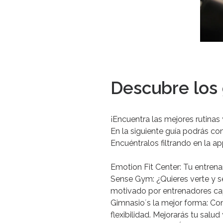
Descubre los
¡Encuentra las mejores rutinas
En la siguiente guía podrás c
Encuéntralos
filtrando
en
la
ap
Emotion
Fit
Center:
Tu
entren
Sense
Gym:
¿Quieres
verte
y
s
motivado
por
entrenadores
ca
Gimnasio´s
la
mejor
forma:
Con
flexibilidad.
Mejorarás
tu
salud