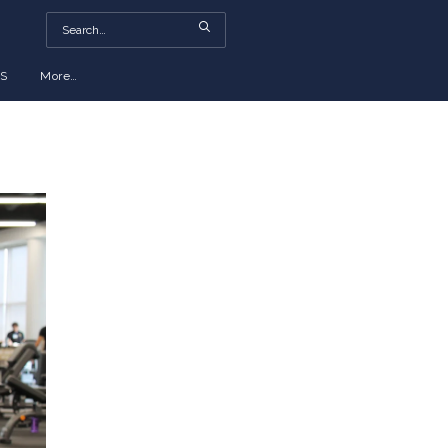
S
More…