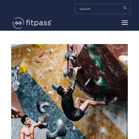
HOME
MEXICO
BEAUTY
FITPASS TV
FITBIZ
TRENDS
MORE…