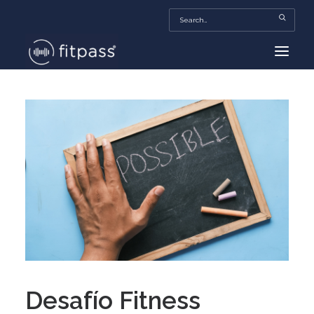
HOME
MEXICO
BEAUTY
FITPASS TV
FITBIZ
TRENDS
MORE…
Desafío Fitness