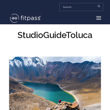
StudioGuideToluca
HOME
MEXICO
BEAUTY
FITPASS TV
FITBIZ
TRENDS
MORE…