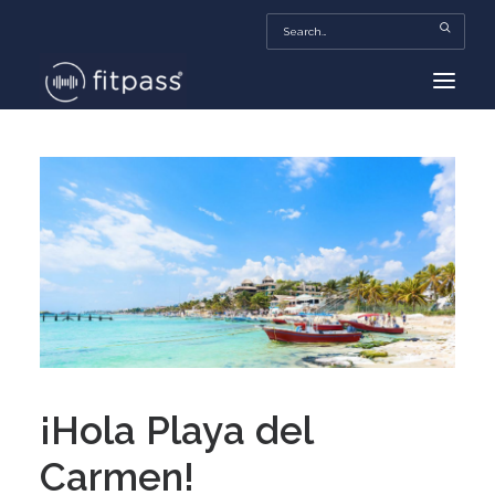
HOME
MEXICO
BEAUTY
FITPASS TV
FITBIZ
TRENDS
MORE…
¡Hola Playa del
Carmen!