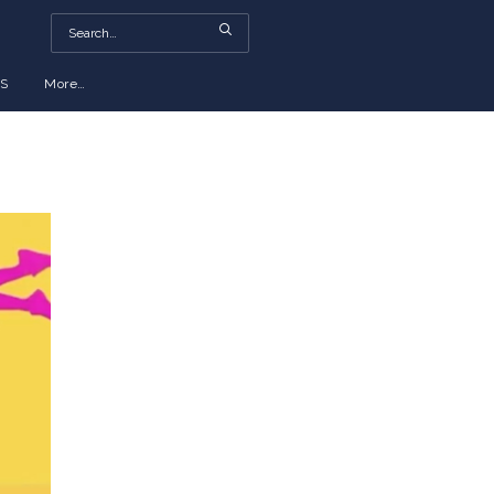
S
More…