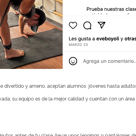
te divertido y ameno, aceptan alumnos jóvenes hasta adulto
ada, su equipo es de la mejor calidad y cuentan con un área d
utos antes de tu clase, llevar unos leggings o pantalones d