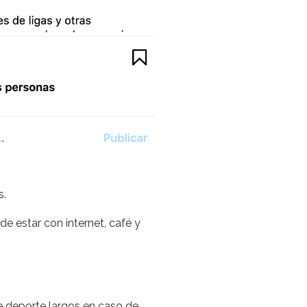
s.
e estar con internet, café y
e deporte largos en caso de