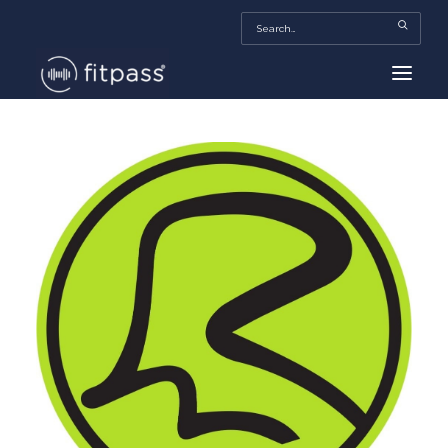
HOME
MEXICO
BEAUTY
FITPASS TV
FITBIZ
TRENDS
MORE…