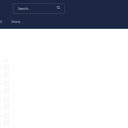
S
More…