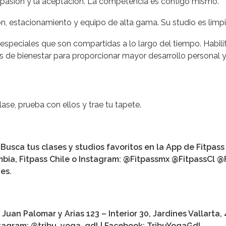
mpasión y la aceptación. La competencia es contigo mismo.
, estacionamiento y equipo de alta gama. Su studio es limpio
especiales que son compartidas a lo largo del tiempo. Habil
s de bienestar para proporcionar mayor desarrollo personal y
ase, prueba con ellos y trae tu tapete.
Busca tus clases y studios favoritos en la App de Fitpas
mbia, Fitpass Chile o Instagram: @Fitpassmx @FitpassCl @
es.
 Juan Palomar y Arias 123 – Interior 30, Jardines Vallarta
stagram:
@tribu_yoga_gdl
| Facebook: TribuYogaGdl