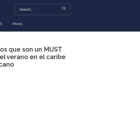
S
More…
ios que son un MUST
el verano en el caribe
cano