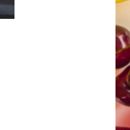
l
Los studios ideales para
este verano en Mérida