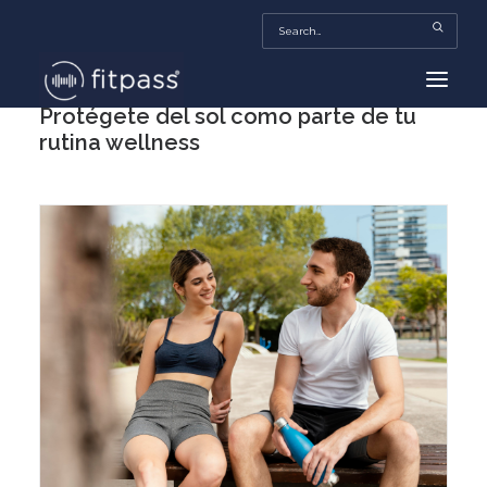
Protégete del sol como parte de tu
rutina wellness
HOME
MEXICO
BEAUTY
FITPASS TV
FITBIZ
TRENDS
MORE…