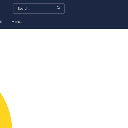
S
More…