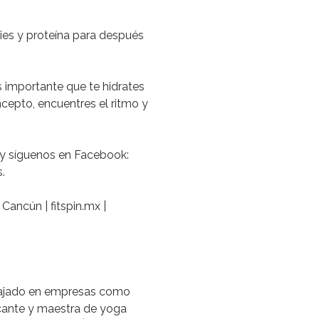
hies y proteína para después
Es importante que te hidrates
cepto, encuentres el ritmo y
 y síguenos en Facebook:
.
| Cancún |
fitspin.mx
|
abajado en empresas como
cante y maestra de yoga