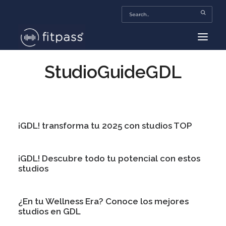
StudioGuideGDL
HOME
MEXICO
BEAUTY
¡GDL! transforma tu 2025 con studios TOP
FITPASS TV
FITBIZ
¡GDL! Descubre todo tu potencial con estos
TRENDS
studios
MORE…
¿En tu Wellness Era? Conoce los mejores
studios en GDL