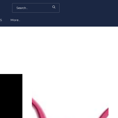
S
More…