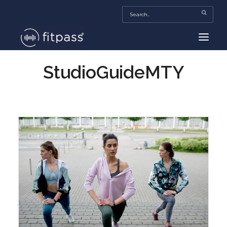
StudioGuideMTY
HOME
MEXICO
BEAUTY
FITPASS TV
FITBIZ
TRENDS
MORE…